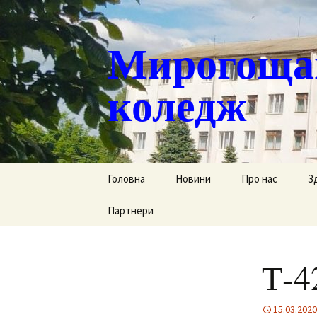
Мирогощан
коледж
Перейти
Головна
Новини
Про нас
З
до
контенту
Партнери
Публічна інформ
С
Реєстрація тим
Д
переміщених ст
Т-4
Р
Історична довід
Г
15.03.2020
Наша гордість
за