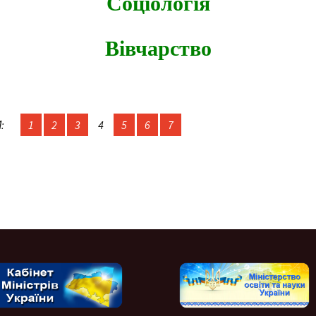
Соціологія
Вівчарство
:
1
2
3
4
5
6
7