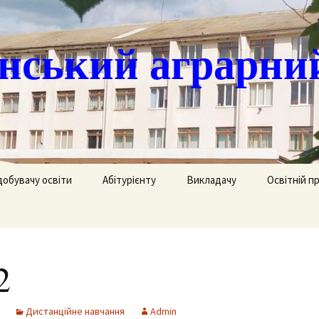
ський аграрни
добувачу освіти
Абітурієнту
Викладачу
Освітній п
ація
кринька довіри
Доступ до публічної
Охорона праці
Агрономія
інформації
часово
истанційне навчання
Цивільний захист
Електрифік
удентів
Ліцензії
2
озклад занять
Методична робота
Механізаці
ка
Сертифікати про
акредитацію освітньо-
рафік екзаменів та
професійних програм
Технологія
Дистанційне навчання
Admin
ліків
Крок до успіху