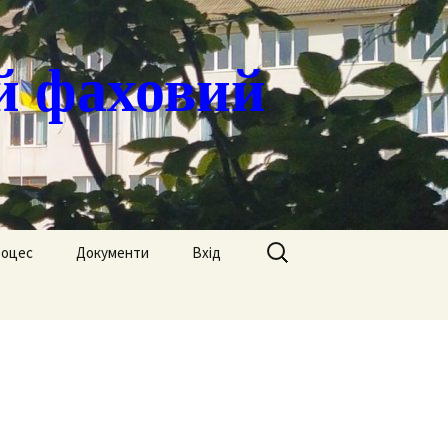
й фаховий
Пошук:
роцес
Документи
Вхід
Державні закупівлі
ація
Положення
я
Атестація
Обгрунтування
Атестація викладачів
процедур закупівлі
Педагогічний Оскар
Нормативні документи
Звіти