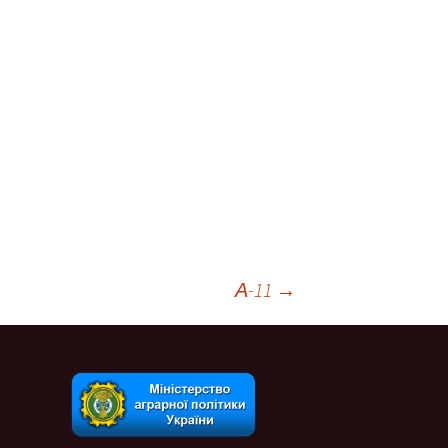
А-11
→