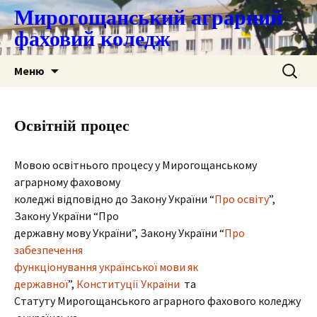
Мирогощанський аграрний
фаховий коледж
Перейти
Пошук:
Меню
до
контенту
Освітній процес
Мовою освітнього процесу у Мирогощанському
аграрному фаховому
коледжі відповідно до Закону України “
Про освіту
”,
Закону України “Про
державну мову України”, Закону України “
Про
забезпечення
функціонування української мови як
державної
”,
Конституції України
та
Статуту Мирогощанського аграрного фахового коледжу