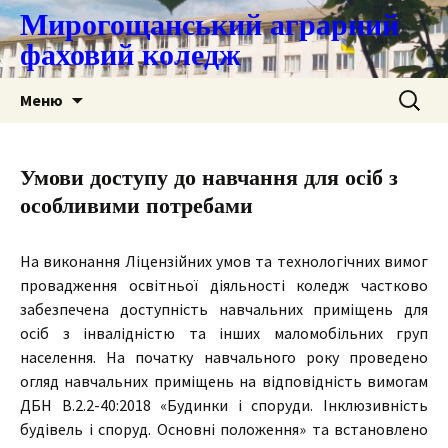
Мирогощанський аграрний
фаховий коледж
Перейти
Пошук:
Меню
до
контенту
Умови доступу до навчання для осіб з
особливими потребами
На виконання Ліцензійних умов та технологічних вимог
провадження освітньої діяльності коледж частково
забезпечена доступність навчальних приміщень для
осіб з інвалідністю та інших маломобільних груп
населення. На початку навчального року проведено
огляд навчальних приміщень на відповідність вимогам
ДБН В.2.2-40:2018 «Будинки і споруди. Інклюзивність
будівель і споруд. Основні положення» та встановлено