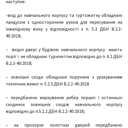
наступне:
-вхід до навчального корпусу та гуртожитку обладнані
пандусом з одностороннім рухом для пересування на
інвалідному візку у відповідності з п. 5.3 ДБН В.2.2-
40:2018;
– вхідні двері у будівлю навчального корпусу мають
поріг і не обладнані турнікетом відповідно до п. 6.1 ДБН
В.2.2-40:2018;
– зовнішні сходи обладнані поручнем з урахуванням
технічних вимог п. 5.2.3 ДБН В.2.2-40:2018
– передбачено маркування ребер першої і останньої
сходинок зовнішніх сходів навчального корпусу
відповідно до п.5.2.2 ДБН В.2.2-40:2018;
– на прозорих полотнах дверей передбачено