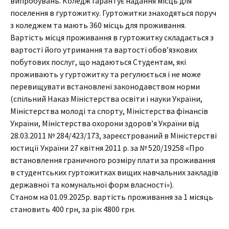
випробувань. Коледж гарантує надання місць для
поселення в гуртожитку. Гуртожитки знаходяться поруч
з коледжем та мають 360 місць для проживання.
Вартість місця проживання в гуртожитку складається з
вартості його утримання та вартості обов’язкових
побутових послуг, що надаються Студентам, які
проживають у гуртожитку та регулюється і не може
перевищувати встановлені законодавством норми
(спільний Наказ Міністерства освіти і науки України,
Міністерства молоді та спорту, Міністерства фінансів
України, Міністерства охорони здоров’я України від
28.03.2011 № 284/423/173, зареєстрований в Міністерстві
юстиції України 27 квітня 2011 р. за № 520/19258 «Про
встановлення граничного розміру плати за проживання
в студентських гуртожитках вищих навчальних закладів
державної та комунальної форм власності»).
Станом на 01.09.2025р. вартість проживання за 1 місяць
становить 400 грн, за рік 4800 грн.