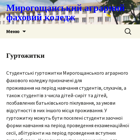
Мирогощанський аграрний
фаховий коледж
Перейти
Пошук:
Меню
до
контенту
Гуртожитки
Студентські гуртожитки Мирогощанського аграрного
фахового коледжу призначені для
проживання на період навчання студентів, слухачів, а
також студентів з числа дітей-сиріт та дітей,
позбавлених батьківського піклування, за умови
відсутності в них іншого місця проживання. У
гуртожитку можуть бути поселені студенти заочної
форми навчання на період проведення екзаменаційної
сесії, абітурієнти на період проведення вступних