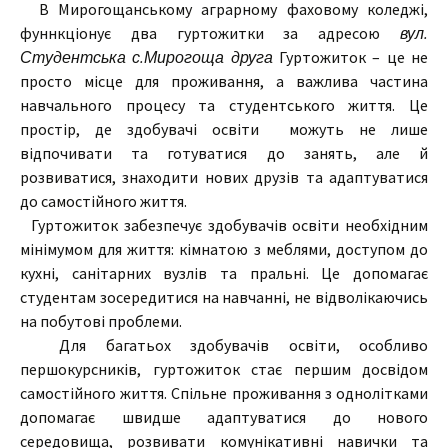
В Мирогощанському аграрному фаховому коледжі,
фуннкціонує два гуртожитки за адресою
вул.
Студентська с.Мирогоща друга
Гуртожиток – це не
просто місце для проживання, а важлива частина
навчального процесу та студентського життя. Це
простір, де здобувачі освіти можуть не лише
відпочивати та готуватися до занять, але й
розвиватися, знаходити нових друзів та адаптуватися
до самостійного життя.
Гуртожиток забезпечує здобувачів освіти необхідним
мінімумом для життя: кімнатою з меблями, доступом до
кухні, санітарних вузлів та пральні. Це допомагає
студентам зосередитися на навчанні, не відволікаючись
на побутові проблеми.
Для багатьох здобувачів освіти, особливо
першокурсників, гуртожиток стає першим досвідом
самостійного життя. Спільне проживання з однолітками
допомагає швидше адаптуватися до нового
середовища, розвивати комунікативні навички та