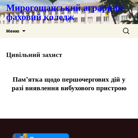
Мирогощанський аграрний
фаховий коледж
Перейти
Пошук:
Меню
до
контенту
Цивільний захист
Пам’ятка щодо першочергових дій у
разі виявлення вибухового пристрою