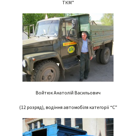
ТКМ”
Войтюк Анатолій Васильович
(12 розряд), водіння автомобіля категорії “С”