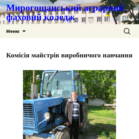
Мирогощанський аграрний
фаховий коледж
Перейти
Пошук:
Меню
до
контенту
Комісія майстрів виробничого навчання