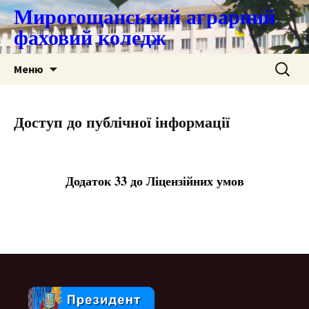
Мирогощанський аграрний
фаховий коледж
Перейти
Пошук:
Меню
до
контенту
Доступ до публічної інформації
Додаток 33 до Ліцензійних умов