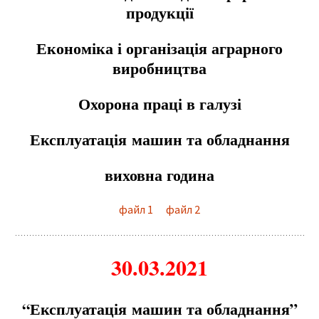
продукції
Еконо
м
іка і організація аграрного
виробництва
Охорона праці в галузі
Експлуатація
м
ашин та обладнання
виховна година
файл 1
файл 2
30.03.2021
“Експлуатація
м
ашин та обладнання”