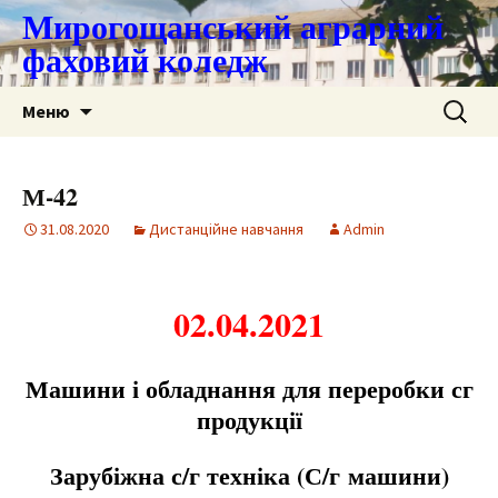
Мирогощанський аграрний
фаховий коледж
Перейти
Пошук:
Меню
до
контенту
М-42
31.08.2020
Дистанційне навчання
Admin
02.04.2021
М
ашини і обладнання для переробки сг
продукції
Зарубіжна с/г техніка (С/г
м
ашини)