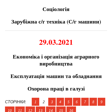
Соціологія
Зарубіжна с/г техніка (С/г
м
ашини)
29.03.2021
Економіка і організація аграрного
виробництва
Експлуатація
м
ашин та обладнання
Охорона праці в галузі
СТОРІНКИ:
1
2
3
4
5
6
7
8
9
10
11
12
13
14
15
16