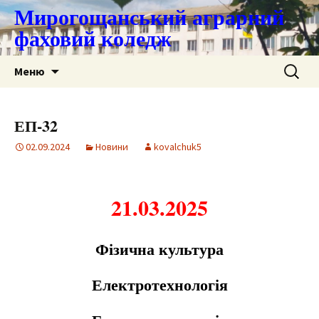
Мирогощанський аграрний
фаховий коледж
Перейти
Пошук:
Меню
до
контенту
ЕП-32
02.09.2024
Новини
kovalchuk5
21.03.2025
Фізична культура
Електротехнологія