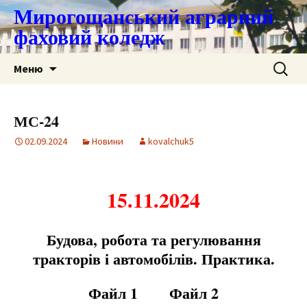
Мирогощанський аграрний
фаховий коледж
Перейти
Пошук:
Меню
до
контенту
МС-24
02.09.2024
Новини
kovalchuk5
15.11.2024
Будова, робота та регулювання
тракторів і автомобілів. Практика.
Файл 1
Файл 2