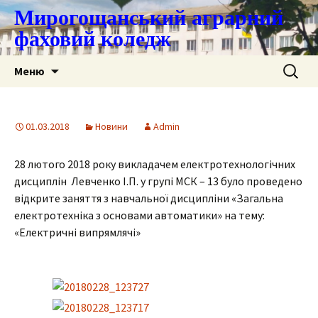
Мирогощанський аграрний
фаховий коледж
Перейти
Пошук:
Меню
до
контенту
01.03.2018
Новини
Admin
28 лютого 2018 року викладачем
електро
технологічних
дисциплін
Левченко І.П
. у групі
МСК
–
13
було проведено
відкрите заняття з навчальної дисципліни «
Загальна
електротехніка з основами автоматики
» на тему:
«
Електричні випрямлячі
»