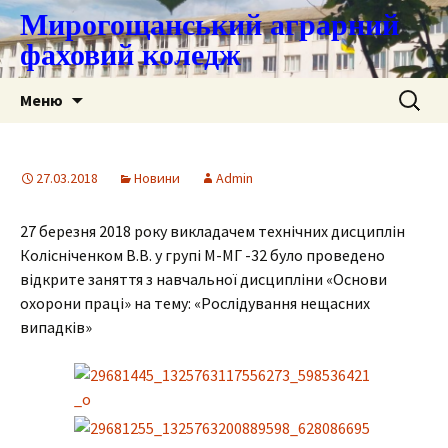
Мирогощанський аграрний
фаховий коледж
Перейти
Пошук:
Меню
до
контенту
27.03.2018
Новини
Admin
27 березня 2018 року викладачем технічних дисциплін
Колісніченком В.В. у групі М-МГ -32 було проведено
відкрите заняття з навчальної дисципліни «Основи
охорони праці» на тему: «Рослідування нещасних
випадків»