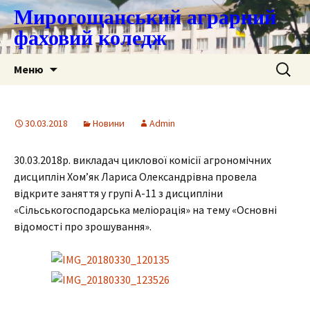
Мирогощанський аграрний
фаховий коледж
Перейти
Пошук:
Меню
до
контенту
30.03.2018
Новини
Admin
30.03.2018р. викладач циклової комісії агрономічних
дисциплін Хом’як Лариса Олександрівна провела
відкрите заняття у групі А-11 з дисципліни
«Сільськогосподарська меліорація» на тему «Основні
відомості про зрошування».