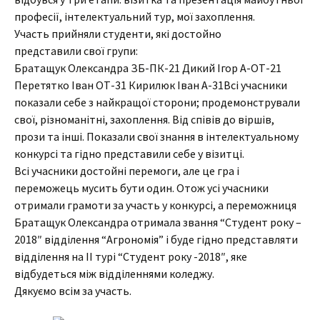
професії, інтелектуальний тур, мої захоплення.
Участь прийняли студенти, які достойно
представили свої групи:
Братащук Олександра ЗБ-ПК-21 Дикий Ігор А-ОТ-21
Перетятко Іван ОТ-31 Кирилюк Іван А-31Всі учасники
показали себе з найкращої сторони; продемонстрували
свої, різноманітні, захоплення. Від співів до віршів,
прози та інші. Показали свої знання в інтелектуальному
конкурсі та гідно представили себе у візитці.
Всі учасники достойні перемоги, але це гра і
переможець мусить бути один. Отож усі учасники
отримали грамоти за участь у конкурсі, а переможниця
Братащук Олександра отримала звання “Студент року –
2018″ відділення “Агрономія” і буде гідно представляти
відділення на ІІ турі “Студент року -2018″, яке
відбудеться між відділеннями коледжу.
Дякуємо всім за участь.