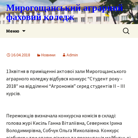
Мирогощанський аграрний
фаховий коледж
Перейти
Пошук:
Меню
до
контенту
16.04.2018
Новини
Admin
13квітня в приміщенні актової зали Мирогощанського
аграрного коледжу відбувся конкурс “Студент року –
2018″ на відділенні “Агрономія” серед студентів ІІ – ІІІ
курсів.
Переможців визначала конкурсна комісія в складі:
голова журі Кисіль Ганна Віталіївна, Севернюк Ірина
Володимирівна, Собчук Ольга Миколаївна. Конкурс
відбувся у три етапи: візитка та презентація майбутньої