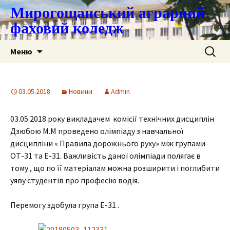
Мирогощанський аграрний
фаховий коледж
Перейти
Пошук:
Меню
до
контенту
03.05.2018
Новини
Admin
03.05.2018 року викладачем комісії технічних дисциплін
Дзюбою М.М проведено олімпіаду з навчальної
дисципліни « Правила дорожнього руху» між групами
ОТ-31 та Е-31. Важливість даної олімпіади полягає в
тому , що по її матеріалам можна розширити і поглибити
уяву студентів про професію водія.
Перемогу здобула група Е-31 .