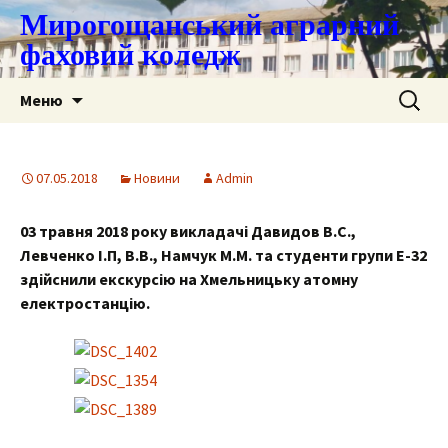
Мирогощанський аграрний
фаховий коледж
Перейти
Пошук:
Меню
до
контенту
07.05.2018
Новини
Admin
03 травня 2018
року викладачі Давидов В.С.,
Левченко І.П, В.В., Намчук М.М. та студенти групи Е-32
здійснили екскурсію на Хмельницьку атомну
електростанцію.