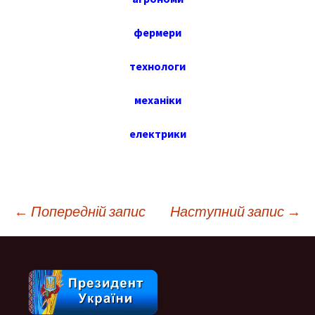
фермери
технологи
механіки
електрики
Навігація
←
Попередній запис
Наступний запис
→
по
запису