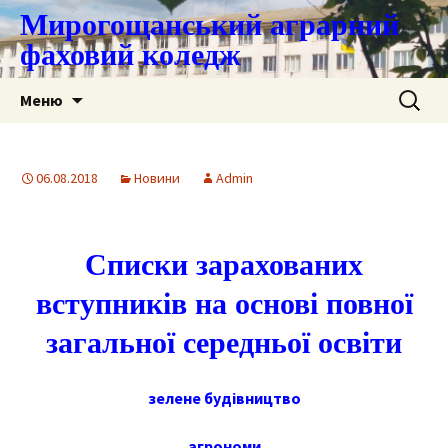
Мирогощанський аграрний
фаховий коледж
Перейти
Пошук:
Меню
до
контенту
06.08.2018
Новини
Admin
Списки зарахованих
вступників на основі повної
загальної середньої освіти
зелене будівництво
агрономи