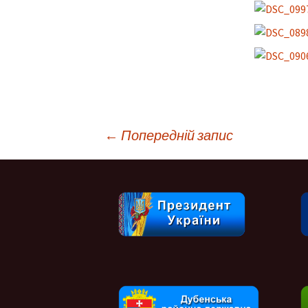
Навігація
←
Попередній запис
по
запису