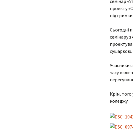
семінар «У
проекту «С
Адміністрація
В
підтримки
Відділення
У
Сьогодні п
н
о
семінару з
Циклові комісії
проектува
С
сушаркою.
Звернення гром
і
Учасники с
Кадровий склад
Н
часу включ
пересуван
Відомості про
С
матеріально-те
забезпечення
К
Крім, тог
коледжу.
С
В