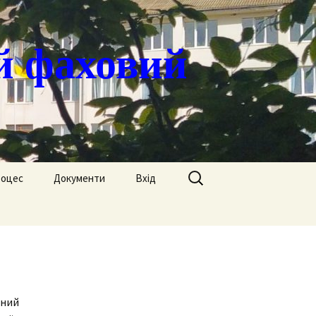
й фаховий
Пошук:
роцес
Документи
Вхід
Державні закупівлі
ація
Положення
я
Атестація
Обгрунтування
Атестація викладачів
процедур закупівлі
чний
Педагогічний Оскар
Нормативні документи
Звіти