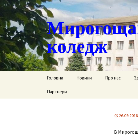
Мирогощан
коледж
Перейти
Головна
Новини
Про нас
З
до
контенту
Партнери
Публічна інформ
С
Реєстрація тим
Д
переміщених ст
26.09.2018
Р
Історична довід
В Мирогощ
Г
Наша гордість
за