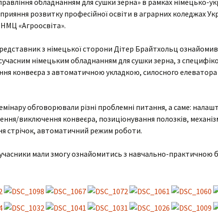
правління обладнанням для сушки зерна» в рамках німецько-ук
прияння розвитку професійної освіти в аграрних коледжах Укр
Cтатут закладу освіти
Анкетуван
артість навчання
Вічна пам’ять
 НМЦ «Агроосвіта».
Організаційна структура
мови доступу до
коледжу
Агрономія
редставник з німецької сторони Дітер Брайтхольц ознайомив
авчання для осіб з
собливими потребами
 сучасним німецьким обладнанням для сушки зерна, з специфік
Наявність вакантних
Електрифікація
Гуманітарії
ння конвеєра з автоматичною укладкою, силосного елеватора
посад
оціальна
Бібліотека
адян
нфраструктура
Механізація
Соціально-економічна
Перелік платних послуг
Гуртожитки
емінару обговорювали різні проблемні питання, а саме: налаш
МТ
Технологія
Природничо-
Кадровий склад
математична
ення/виключення конвеєра, позиціонування полозків, механіз
Актова зала
ня стрічок, автоматичний режим роботи.
типендія
хнічне
Мова освітнього
Майстрів в/н
процесу
Спортивний комплекс
абінет психолога
о учасники мали змогу ознайомитись з навчально-практичною 
Фізвиховання
Медпункт
тудсамоврядування
Їдальня
иховна робота