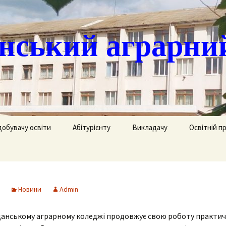
ський аграрни
добувачу освіти
Абітурієнту
Викладачу
Освітній п
ація
кринька довіри
Доступ до публічної
Охорона праці
Агрономія
інформації
часово
истанційне навчання
Цивільний захист
Електрифік
удентів
Ліцензії
Новини
Admin
озклад занять
Методична робота
Механізаці
ка
Сертифікати про
акредитацію освітньо-
анському аграрному коледжі продовжує свою роботу практи
рафік екзаменів та
професійних програм
Технологія
ліків
Крок до успіху