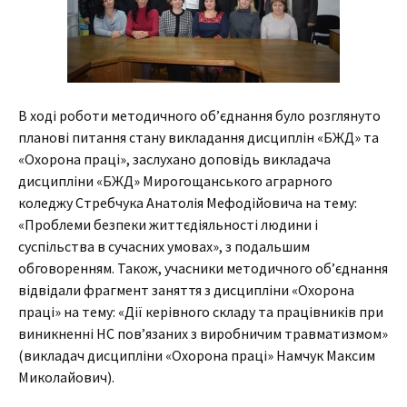
В ході роботи методичного об’єднання було розглянуто
планові питання стану викладання дисциплін «БЖД» та
«Охорона праці», заслухано доповідь викладача
дисципліни «БЖД» Мирогощанського аграрного
коледжу Стребчука Анатолія Мефодійовича на тему:
«Проблеми безпеки життєдіяльності людини і
суспільства в сучасних умовах», з подальшим
обговоренням. Також, учасники методичного об’єднання
відвідали фрагмент заняття з дисципліни «Охорона
праці» на тему: «Дії керівного складу та працівників при
виникненні НС пов’язаних з виробничим травматизмом»
(викладач дисципліни «Охорона праці» Намчук Максим
Миколайович).