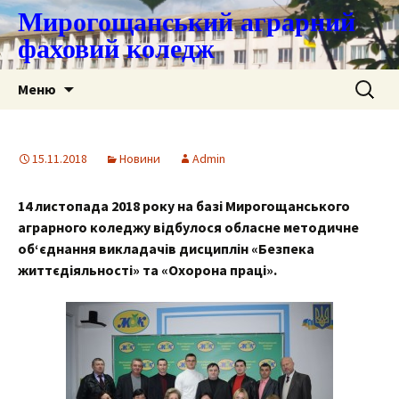
Мирогощанський аграрний
фаховий коледж
Перейти
Пошук:
Меню
до
контенту
15.11.2018
Новини
Admin
14
листопада 2018 року на базі Мирогощанського
аграрного коледжу відбулося обласне методичне
об
‘
єднання викладачів дисциплін «Безпека
життєдіяльності» та «Охорона праці».