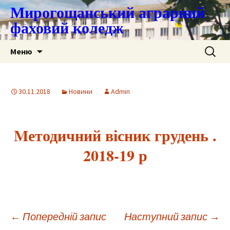
Мирогощанський аграрний
фаховий коледж
Перейти
Пошук:
Меню
до
контенту
30.11.2018
Новини
Admin
Mетодичний вісник грудень .
2018-19 р
Навігація
←
Попередній запис
Наступний запис
→