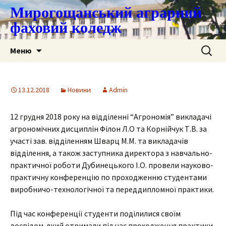
Мирогощанський аграрний
фаховий коледж
Перейти
Пошук:
Меню
до
контенту
13.12.2018
Новини
Admin
12 грудня 2018 року на відділенні “Агрономія” викладачі
агрономічних дисциплін Філон Л.О та Корнійчук Т.В. за
участі зав. відділенням Шварц М.М. та викладачів
відділення, а також заступника директора з навчально-
практичної роботи Дубинецького І.О. провели науково-
практичну конференцію по проходженню студентами
виробничо-технологічної та переддипломної практики.
Під час конференції студенти поділилися своїм
досвідом, який отримали під час проходження практики