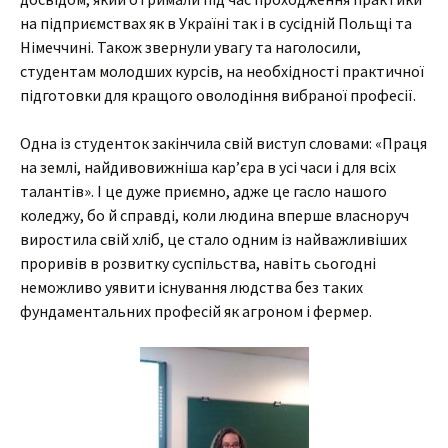
на підприємствах як в Україні так і в сусідній Польщі та
Німеччині. Також звернули увагу та наголосили,
студентам молодших курсів, на необхідності практичної
підготовки для кращого оволодіння вибраної професії.
Одна із студенток закінчила свій виступ словами: «Праця
на землі, найдивовижніша кар’єра в усі часи і для всіх
талантів». І це дуже приємно, адже це гасло нашого
коледжу, бо й справді, коли людина вперше власноруч
виростила свій хліб, це стало одним із найважливіших
проривів в розвитку суспільства, навіть сьогодні
неможливо уявити існування людства без таких
фундаментальних професій як агроном і фермер.