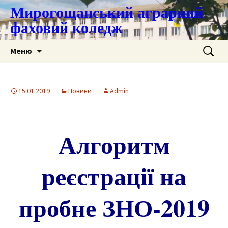
Мирогощанський аграрний
фаховий коледж
Перейти
Пошук:
Меню
до
контенту
15.01.2019
Новини
Admin
Алгоритм
реєстрації на
пробне ЗНО-2019