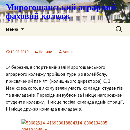
Мирогощанський аграрний
фаховий коледж
Перейти
Пошук:
Меню
до
контенту
18.03.2019
Новини
Admin
14 березня, в спортивній залі Мирогощанського
аграрного коледжу пройшов турнір з волейболу,
присвячений пам’яті (колишнього директора) С. З.
Маніковського, в якому взяли участь команди студентів
та викладачів. Перехідним кубком за I місце нагороджені
студенти коледжу , II місце посіла команда адміністрації,
III місце дружня команда викладачів.