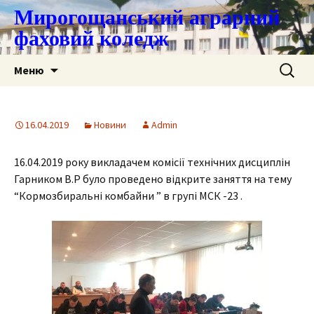
Мирогощанський аграрний
фаховий коледж
Перейти
Пошук:
Меню
до
контенту
16.04.2019
Новини
Admin
16.04.2019 року викладачем комісії технічних дисциплін
Гарником В.Р було проведено відкрите заняття на тему
“Кормозбиральні комбайни ” в групі МСК -23 .