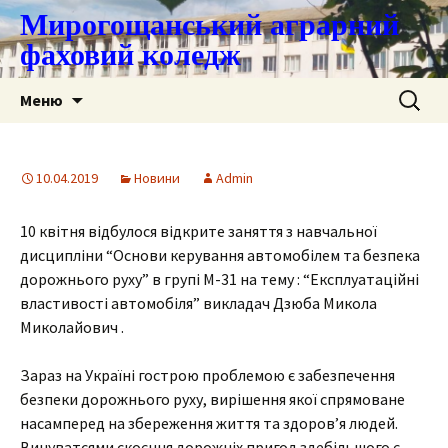
Мирогощанський аграрний
фаховий коледж
Перейти
Пошук:
Меню
до
контенту
10.04.2019
Новини
Admin
10 квітня відбулося відкрите заняття з навчальної
дисципліни “Основи керування автомобілем та безпека
дорожнього руху” в групі М-31 на тему : “Експлуатаційні
властивості автомобіля” викладач Дзюба Микола
Миколайович .
Зараз на Україні гострою проблемою є забезпечення
безпеки дорожнього руху, вирішення якої спрямоване
насамперед на збереження життя та здоров’я людей.
Винуватсями скоєння дорожніх пригод здебільшого є