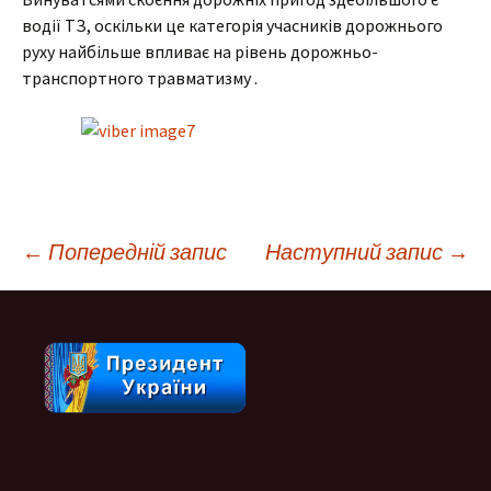
водії ТЗ, оскільки це категорія учасників дорожнього
руху найбільше впливає на рівень дорожньо-
транспортного травматизму .
Навігація
←
Попередній запис
Наступний запис
→
по
запису