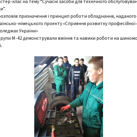
стер-клас на тему “Сучасні засоби для технічного обслуговуван
и”.
Cтатут закладу освіти
Анкетуван
артість навчання
Вічна пам’ять
озповів призначення і принцип роботи обладнання, наданого
Організаційна структура
аїнсько-німецького проекту «Сприяння розвитку професійної 
мови доступу до
коледжу
Агрономія
оледжах України»
авчання для осіб з
собливими потребами
групи М-42 демонстрували вміння та навики роботи на шино
Наявність вакантних
Електрифікація
Гуманітарії
.
посад
оціальна
Бібліотека
адян
нфраструктура
Механізація
Соціально-економічна
Перелік платних послуг
Гуртожитки
МТ
Технологія
Природничо-
Кадровий склад
математична
Актова зала
типендія
хнічне
Мова освітнього
Майстрів в/н
процесу
Спортивний комплекс
абінет психолога
Фізвиховання
Медпункт
тудсамоврядування
Їдальня
иховна робота