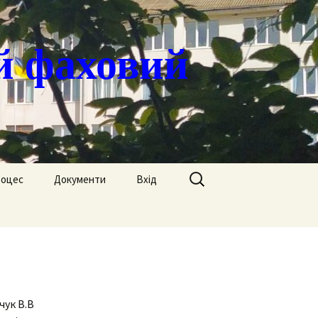
й фаховий
Пошук:
роцес
Документи
Вхід
Державні закупівлі
ація
Положення
я
Атестація
Обгрунтування
Атестація викладачів
процедур закупівлі
чук В.В
Педагогічний Оскар
Нормативні документи
Звіти