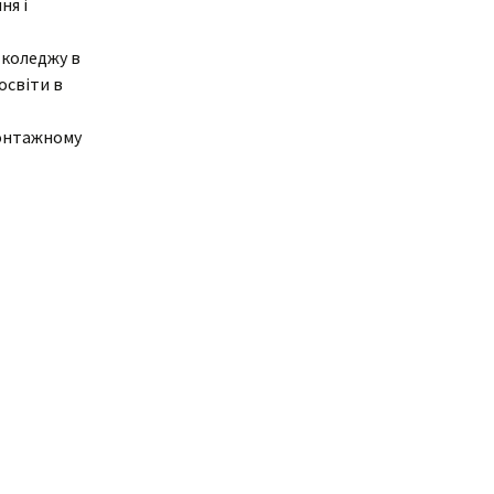
ня і
ня
Дистанційне навчання
Документи
 коледжу в
Підвищення
освіти в
кваліфікації
Фінансова діяльність
монтажному
Навчальна
Запобігання корупції
документація
Результати оцінювання
Для молодого
викладача
Графік чергування
Медогляд