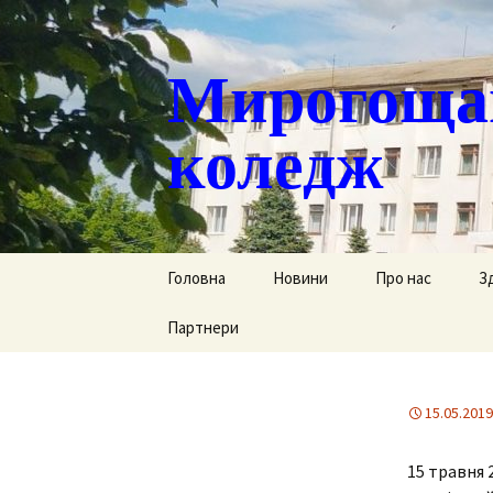
Мирогощан
коледж
Перейти
Головна
Новини
Про нас
З
до
контенту
Партнери
Публічна інформ
С
Реєстрація тим
Д
переміщених ст
15.05.2019
Р
Історична довід
15 травня 
Г
Наша гордість
за