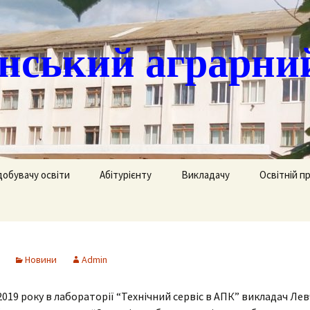
ський аграрни
добувачу освіти
Абітурієнту
Викладачу
Освітній п
ація
кринька довіри
Доступ до публічної
Охорона праці
Агрономія
інформації
часово
истанційне навчання
Цивільний захист
Електрифік
удентів
Ліцензії
Новини
Admin
озклад занять
Методична робота
Механізаці
ка
Сертифікати про
акредитацію освітньо-
2019 року в лабораторії “Технічний сервіс в АПК” викладач Лев
рафік екзаменів та
професійних програм
Технологія
ліків
Крок до успіху