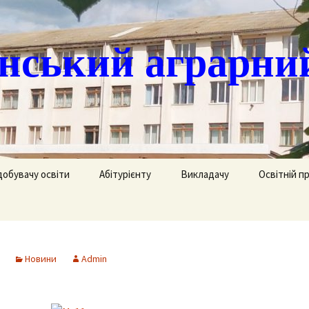
ський аграрни
добувачу освіти
Абітурієнту
Викладачу
Освітній п
ація
кринька довіри
Доступ до публічної
Охорона праці
Агрономія
інформації
часово
истанційне навчання
Цивільний захист
Електрифік
удентів
Ліцензії
Новини
Admin
озклад занять
Методична робота
Механізаці
ка
Сертифікати про
акредитацію освітньо-
рафік екзаменів та
професійних програм
Технологія
ліків
Крок до успіху