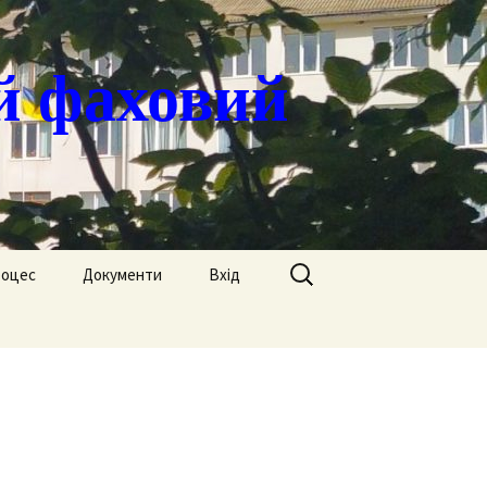
й фаховий
Пошук:
роцес
Документи
Вхід
Державні закупівлі
ація
Положення
я
Атестація
Обгрунтування
Атестація викладачів
процедур закупівлі
Педагогічний Оскар
Нормативні документи
Звіти