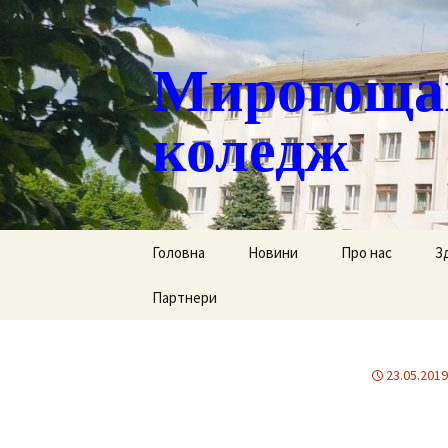
Мирогощан
коледж
Перейти
Головна
Новини
Про нас
З
до
контенту
Партнери
Публічна інформ
С
Реєстрація тим
Д
переміщених ст
23.05.2019
Р
Історична довід
Г
Наша гордість
за