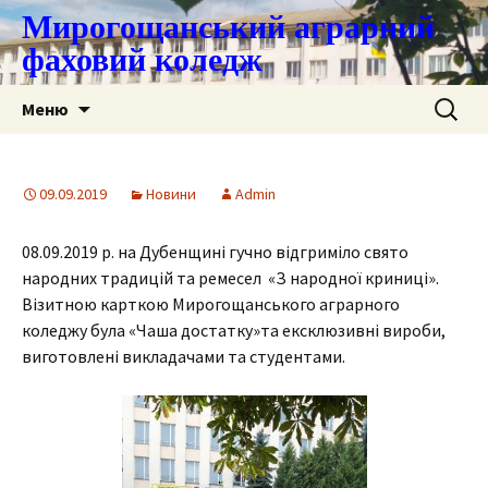
Мирогощанський аграрний
фаховий коледж
Перейти
Пошук:
Меню
до
контенту
09.09.2019
Новини
Admin
08.09.2019 р. на Дубенщині гучно відгриміло свято
народних традицій та ремесел «З народної криниці».
Візитною карткою Мирогощанського аграрного
коледжу була «Чаша достатку»та ексклюзивні вироби,
виготовлені викладачами та студентами.