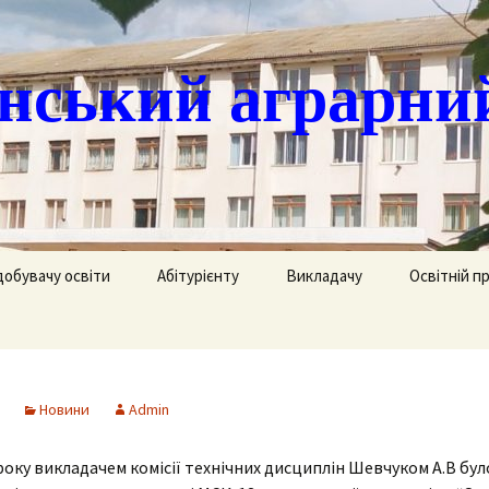
ський аграрни
добувачу освіти
Абітурієнту
Викладачу
Освітній п
ація
кринька довіри
Доступ до публічної
Охорона праці
Агрономія
інформації
часово
истанційне навчання
Цивільний захист
Електрифік
удентів
Ліцензії
Новини
Admin
озклад занять
Методична робота
Механізаці
ка
Сертифікати про
акредитацію освітньо-
 року викладачем комісії технічних дисциплін Шевчуком А.В бул
рафік екзаменів та
професійних програм
Технологія
ліків
Крок до успіху