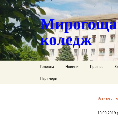
Мирогощан
коледж
Перейти
Головна
Новини
Про нас
З
до
контенту
Партнери
Публічна інформ
С
Реєстрація тим
Д
переміщених ст
16.09.2019
Р
Історична довід
13.09.2019
Г
Наша гордість
за