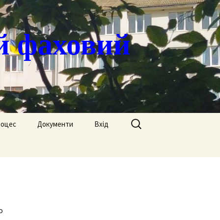
й фаховий
Пошук:
роцес
Документи
Вхід
Державні закупівлі
ація
Положення
я
Атестація
Обгрунтування
Атестація викладачів
процедур закупівлі
о
Педагогічний Оскар
Нормативні документи
Звіти