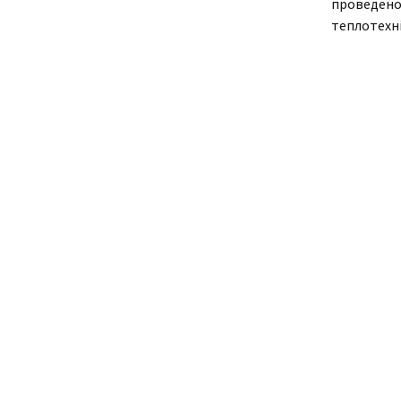
проведено 
теплотехні
Адміністрація
В
Відділення
У
н
о
Циклові комісії
С
Звернення гром
і
Кадровий склад
Н
Відомості про
С
матеріально-те
забезпечення
К
С
В