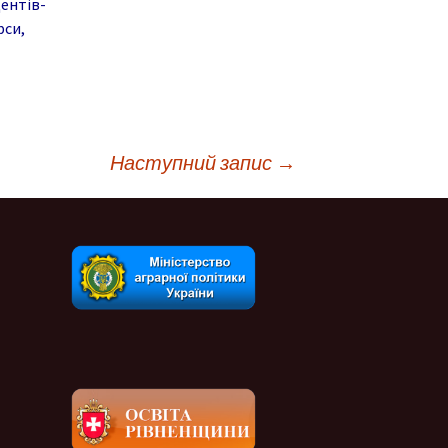
дентів-
рси,
ня
Дистанційне навчання
Документи
Підвищення
кваліфікації
Фінансова діяльність
Навчальна
Запобігання корупції
документація
Наступний запис
→
Результати оцінювання
Для молодого
викладача
Графік чергування
Медогляд