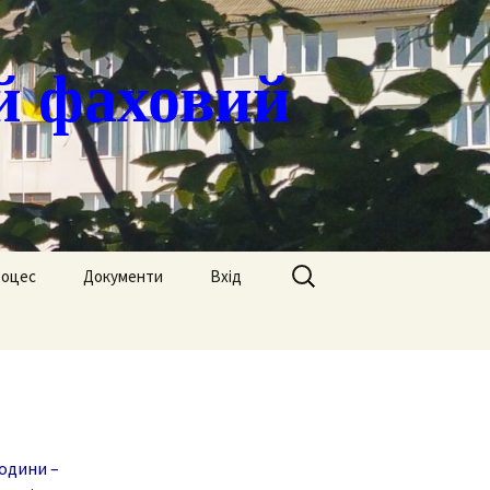
й фаховий
Пошук:
роцес
Документи
Вхід
Державні закупівлі
ація
Положення
я
Атестація
Обгрунтування
Атестація викладачів
процедур закупівлі
родини –
Педагогічний Оскар
Нормативні документи
Звіти