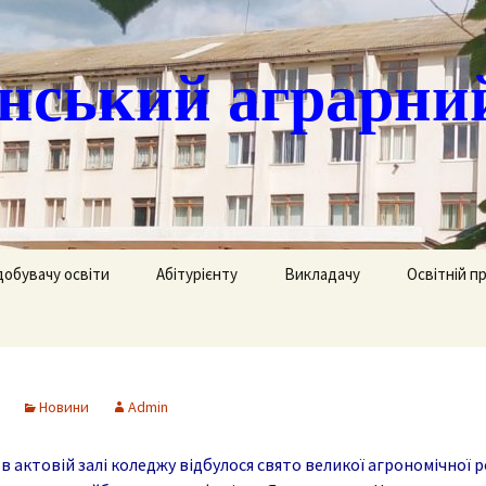
ський аграрни
добувачу освіти
Абітурієнту
Викладачу
Освітній п
ація
кринька довіри
Доступ до публічної
Охорона праці
Агрономія
інформації
часово
истанційне навчання
Цивільний захист
Електрифік
удентів
Ліцензії
Новини
Admin
озклад занять
Методична робота
Механізаці
ка
Сертифікати про
акредитацію освітньо-
 в актовій залі коледжу відбулося свято великої агрономічної 
рафік екзаменів та
професійних програм
Технологія
ліків
Крок до успіху