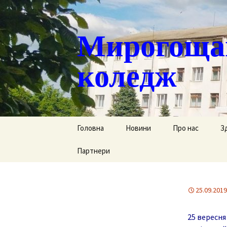
Мирогощан
коледж
Перейти
Головна
Новини
Про нас
З
до
контенту
Партнери
Публічна інформ
С
Реєстрація тим
Д
переміщених ст
25.09.2019
Р
Історична довід
25 вересня
Г
Наша гордість
за