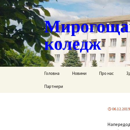
Мирогощан
коледж
Перейти
Головна
Новини
Про нас
З
до
контенту
Партнери
Публічна інформ
С
Реєстрація тим
Д
переміщених ст
06.12.2019
Р
Історична довід
Напередодн
Г
Наша гордість
за