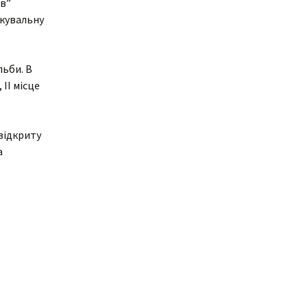
ів”
скувальну
ня
Дистанційне навчання
Документи
Підвищення
кваліфікації
Фінансова діяльність
льби. В
II місце
Навчальна
Запобігання корупції
документація
Результати оцінювання
Для молодого
відкриту
викладача
а
Графік чергування
Медогляд