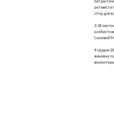
патріотичн
активісти 
Адміністрація
В
сітку для в
Відділення
У
З 28 листо
н
о
особистому
Циклові комісії
Соловей Ро
С
Звернення гром
і
4 грудня 2
виховну го
Кадровий склад
Н
волонтера
Відомості про
С
матеріально-те
забезпечення
К
С
В