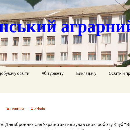
ський аграрни
добувачу освіти
Абітурієнту
Викладачу
Освітній п
ація
кринька довіри
Доступ до публічної
Охорона праці
Агрономія
інформації
часово
истанційне навчання
Цивільний захист
Електрифік
удентів
Ліцензії
Новини
Admin
озклад занять
Методична робота
Механізаці
ка
Сертифікати про
акредитацію освітньо-
і Дня збройних Сил України активізував свою роботу Клуб “В
рафік екзаменів та
професійних програм
Технологія
ліків
Крок до успіху