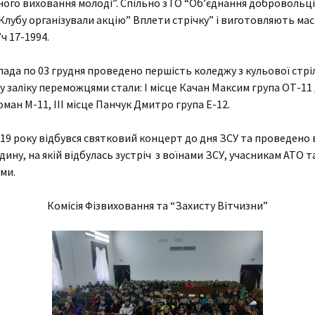
ого виховання молоді”. Спільно з ГО “Об’єднання добровольц
Клубу організували акцію” Вплети стрічку” і виготовляють ма
Cтатут закладу освіти
Анкетуван
артість навчання
Вічна пам’ять
/ч 17-1994.
Організаційна структура
мови доступу до
коледжу
Агрономія
пада по 03 грудня проведено першість коледжу з кульової стрі
авчання для осіб з
собливими потребами
 заліку переможцями стали: I місце Качан Максим група ОТ-11 , 
Наявність вакантних
Електрифікація
Гуманітарії
ман М-11, III місце Панчук Дмитро група Е-12.
посад
оціальна
Бібліотека
адян
нфраструктура
Механізація
Соціально-економічна
Перелік платних послуг
019 року відбувся святковий концерт до дня ЗСУ та проведено 
Гуртожитки
дину, на якій відбулась зустріч з воїнами ЗСУ, учасникам АТО т
МТ
Технологія
Природничо-
Кадровий склад
математична
ми.
Актова зала
типендія
хнічне
Мова освітнього
Майстрів в/н
Комісія Фізвиховання та “Захисту Вітчизни”
процесу
Спортивний комплекс
абінет психолога
Фізвиховання
Медпункт
тудсамоврядування
Їдальня
иховна робота