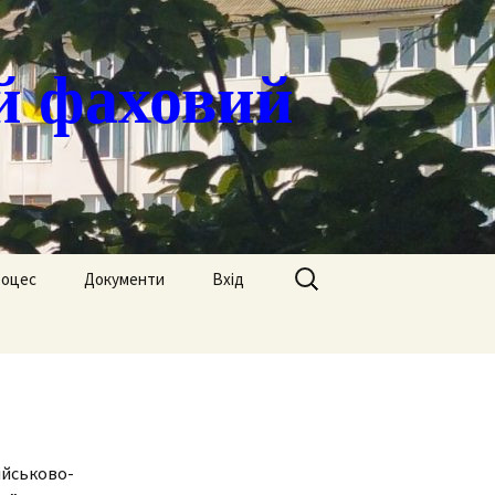
й фаховий
Пошук:
роцес
Документи
Вхід
Державні закупівлі
ація
Положення
я
Атестація
Обгрунтування
Атестація викладачів
процедур закупівлі
ійськово-
Педагогічний Оскар
Нормативні документи
Звіти