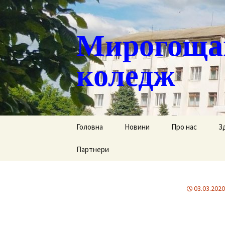
Мирогощан
коледж
Перейти
Головна
Новини
Про нас
З
до
контенту
Партнери
Публічна інформ
С
Реєстрація тим
Д
переміщених ст
03.03.2020
Р
Історична довід
Г
Наша гордість
за