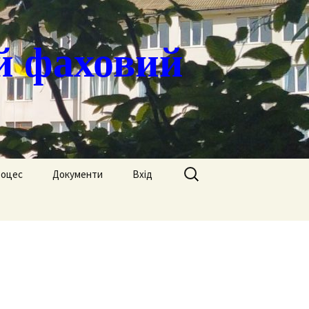
й фаховий
Пошук:
роцес
Документи
Вхід
Державні закупівлі
ація
Положення
я
Атестація
Обгрунтування
Атестація викладачів
процедур закупівлі
Педагогічний Оскар
Нормативні документи
Звіти