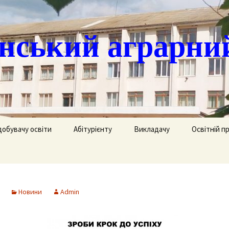
ський аграрни
добувачу освіти
Абітурієнту
Викладачу
Освітній п
ація
кринька довіри
Доступ до публічної
Охорона праці
Агрономія
інформації
часово
истанційне навчання
Цивільний захист
Електрифік
удентів
Ліцензії
Новини
Admin
озклад занять
Методична робота
Механізаці
ка
Сертифікати про
акредитацію освітньо-
рафік екзаменів та
професійних програм
Технологія
ліків
Крок до успіху