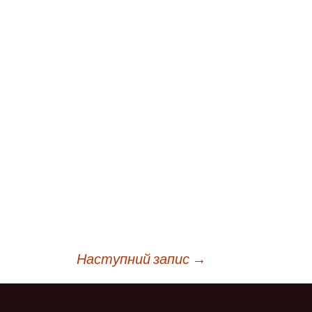
ня
Дистанційне навчання
Документи
Підвищення
кваліфікації
Фінансова діяльність
Навчальна
Запобігання корупції
документація
Результати оцінювання
Для молодого
викладача
Графік чергування
Медогляд
Наступний запис
→