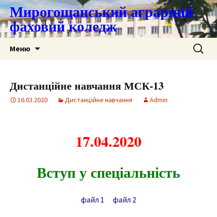
Мирогощанський аграрний
фаховий коледж
Перейти
Пошук:
Меню
до
контенту
Дистанційне навчання МСК-13
16.03.2020
Дистанційне навчання
Admin
17.04.2020
Вступ у спеціальність
файл 1
файл 2