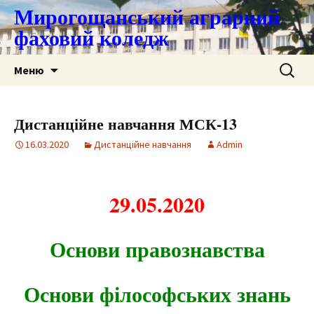
Мирогощанський аграрний
фаховий коледж
Перейти
Пошук:
Меню
до
контенту
Дистанційне навчання МСК-13
16.03.2020
Дистанційне навчання
Admin
29.05.2020
Основи правознавства
Основи філософських знань