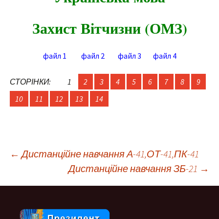
Захист Вітчизни (О
М
З)
файл 1
файл 2
файл 3
файл 4
СТОРІНКИ:
1
2
3
4
5
6
7
8
9
10
11
12
13
14
Навігація
←
Дистанційне навчання А-41,ОТ-41,ПК-41
Дистанційне навчання ЗБ-21
→
по