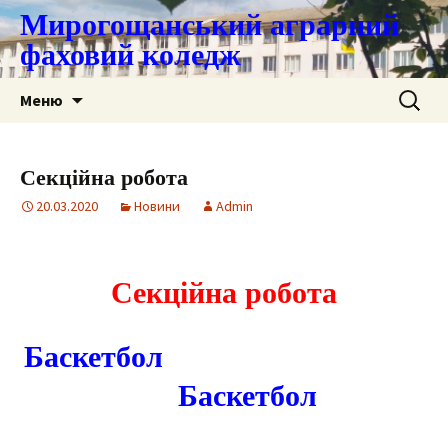
Мирогощанський аграрний
фаховий коледж
Перейти
Пошук:
Меню
до
контенту
Секційна робота
20.03.2020
Новини
Admin
Секційна робота
Баскетбол
Баскетбол