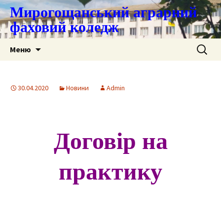
Мирогощанський аграрний
фаховий коледж
Перейти
Пошук:
Меню
до
контенту
30.04.2020
Новини
Admin
Договір на
практику