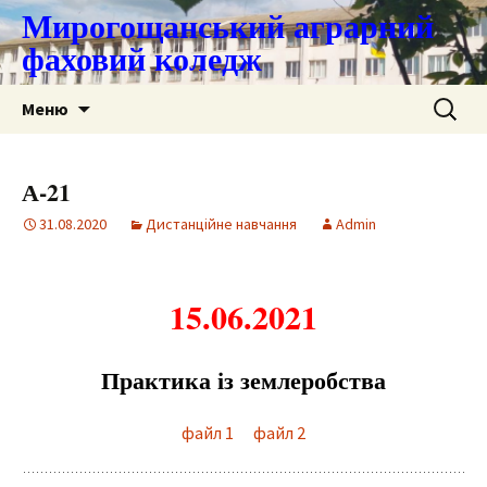
Мирогощанський аграрний
фаховий коледж
Перейти
Пошук:
Меню
до
контенту
А-21
31.08.2020
Дистанційне навчання
Admin
15.06.2021
Практика із землеробства
файл 1
файл 2