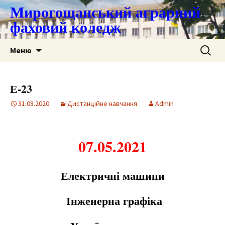
Мирогощанський аграрний
фаховий коледж
Перейти
Пошук:
Меню
до
контенту
Е-23
31.08.2020
Дистанційне навчання
Admin
07.05.2021
Е
л
е
ктричні машини
Інж
е
н
е
рна графіка