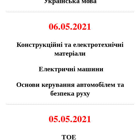
Українська мова
06.05.2021
Конструкційні та електротехнічні
матеріали
Е
л
е
ктричні машини
Основи к
е
рування автомобіл
е
м та
б
е
зп
е
ка руху
05.05.2021
ТО
Е