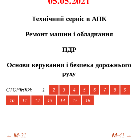
05.05.2021
Технічний сервіс в АПК
Ремонт машин і обладнання
ПДР
Основи керування і безпека дорожнього
руху
СТОРІНКИ:
1
2
3
4
5
6
7
8
9
10
11
12
13
14
15
16
←
М-31
М-41
→