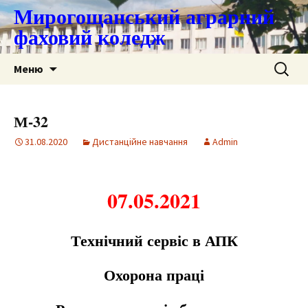
Мирогощанський аграрний
фаховий коледж
Перейти
Пошук:
Меню
до
контенту
М-32
31.08.2020
Дистанційне навчання
Admin
07.05.2021
Технічний сервіс в АПК
Охорона праці