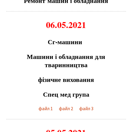
Ре
м
онт
м
ашин і обладнання
06.05.2021
Сг-
м
ашини
М
ашини і обладнання для
тваринництва
фізичне виховання
Сп
е
ц м
е
д група
файл 1
файл 2
файл 3