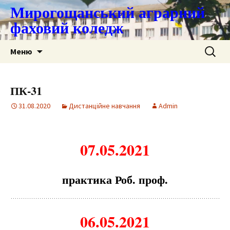
Мирогощанський аграрний
фаховий коледж
Перейти
Пошук:
Меню
до
контенту
ПК-31
31.08.2020
Дистанційне навчання
Admin
07.05.2021
практика Роб. проф.
06.05.2021