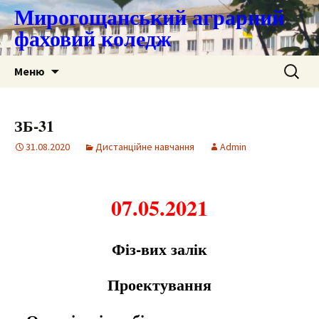
Мирогощанський аграрний
фаховий коледж
Перейти
Пошук:
Меню
до
контенту
ЗБ-31
31.08.2020
Дистанційне навчання
Admin
07.05.2021
Фiз-вих залiк
Проектування