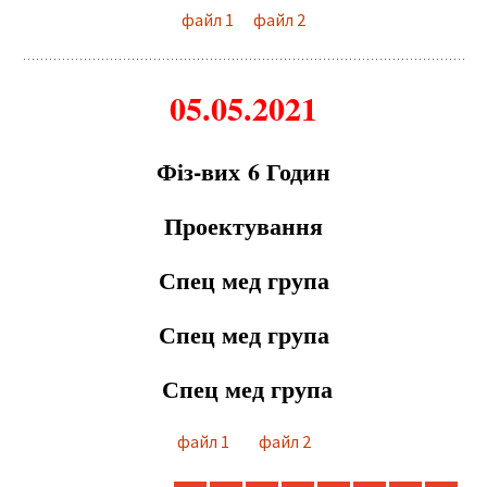
файл 1
файл 2
05.05.2021
Фiз-вих 6 Годин
Проектування
Спец мед група
Спец мед група
Сп
е
ц м
е
д група
файл 1
файл 2