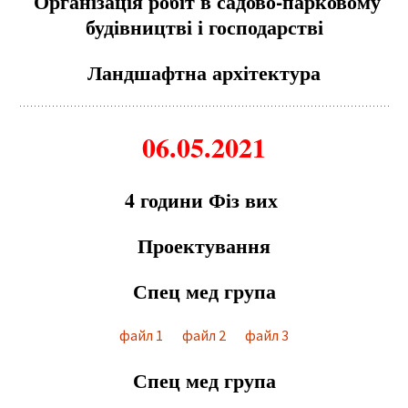
Організація робіт в садово-парковому
будівництві і господарстві
Ландшафтна архітектура
06.05.2021
4 години Фiз вих
Проектування
Сп
е
ц м
е
д група
файл 1
файл 2
файл 3
Спец мед група