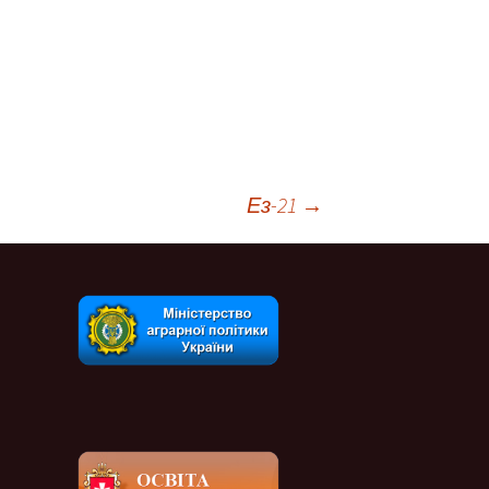
Ез-21
→