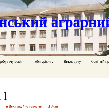
ський аграрни
добувачу освіти
Абітурієнту
Викладачу
Освітній п
ація
кринька довіри
Доступ до публічної
Охорона праці
Агрономія
інформації
часово
истанційне навчання
Цивільний захист
Електрифік
удентів
Ліцензії
11
озклад занять
Методична робота
Механізаці
ка
Сертифікати про
акредитацію освітньо-
рафік екзаменів та
професійних програм
Технологія
Дистанційне навчання
Admin
ліків
Крок до успіху