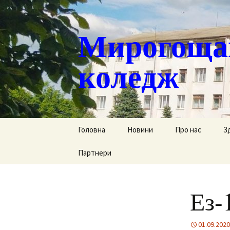
Мирогощан
коледж
Перейти
Головна
Новини
Про нас
З
до
контенту
Партнери
Публічна інформ
С
Реєстрація тим
Д
переміщених ст
Ез-
Р
Історична довід
Г
01.09.2020
Наша гордість
за