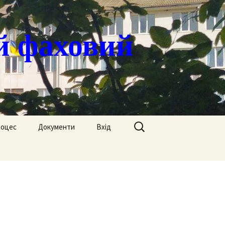
й фаховий
Пошук:
роцес
Документи
Вхід
Державні закупівлі
ація
Положення
я
Атестація
Обгрунтування
Атестація викладачів
процедур закупівлі
Педагогічний Оскар
Нормативні документи
Звіти