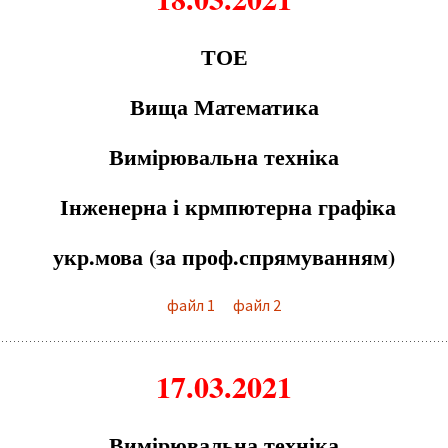
ТО
Е
Вища Математика
Вимірювальна техніка
Інженерна і крмпютерна графіка
укр.мова (за проф.спрямуванням)
файл 1
файл 2
17.03.2021
Вимірювальна техніка