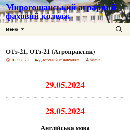
Мирогощанський аграрний
фаховий коледж
Перейти
Пошук:
Меню
до
контенту
ОТз-21, ОТз-21 (Агропрактик)
01.09.2020
Дистанційне навчання
Admin
29.05.2024
28.05.2024
Англійська мова