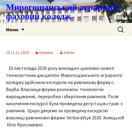
Мирогощанський аграрний
фаховий коледж
Перейти
Пошук:
Меню
до
контенту
11.11.2020
Новини
Admin
10 листопада 2020 року викладачі циклової комісії
технологічних дисциплін Мирогощанського аграрного
коледжу здійснили екскурсію на равликову ферму с.
Верба. Власниця ферми розповіла технологію
вирощування, переробки і зберігання равликів. Після
закінчення екскурсії була проведена дегустація страв з
равликів. Щиро дякуємо за проведену екскурсію
власниці равликової ферми VerbaraVLyk 2020 Хоміцькій
Юлії Ярославівні.