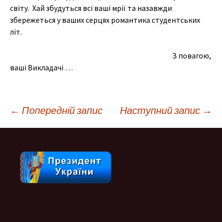
світу. Хай збудуться всі ваші мрії та назавжди
збережеться у ваших серцях романтика студентських
літ.
З повагою,
ваші Викладачі …
Навігація
←
Попередній запис
Наступний запис
→
по
запису