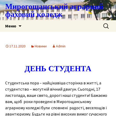
Мирогощанський аграрний
фаховий коледж
Перейти
Пошук:
Меню
до
контенту
17.11.2020
Новини
Admin
ДЕНЬ СТУДЕНТА
Студентська пора – найцікавіша сторінка в житті, а
студентство – могутній вічний двигун. Сьогодні, 17
листопада, ваше свято, дорогі наші студенти! Бажаємо
вам, щоб роки проведені в Мирогощанському
аграрному коледжі були сповнені радості, веселощів і
авантюризму. Будьте на рівні високих вимог сучасного