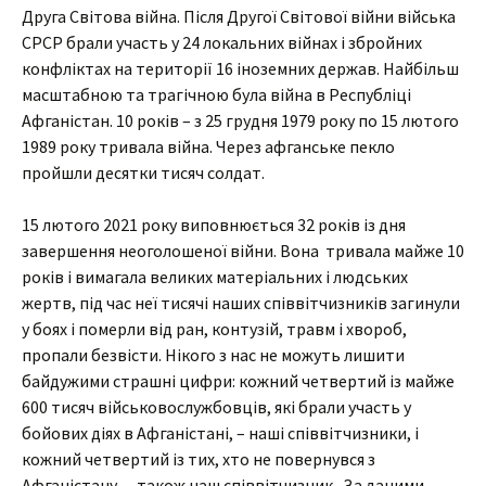
Друга Світова війна. Після Другої Світової війни війська
СРСР брали участь у 24 локальних війнах і збройних
конфліктах на території 16 іноземних держав. Найбільш
масштабною та трагічною була війна в Республіці
Афганістан. 10 років – з 25 грудня 1979 року по 15 лютого
1989 року тривала війна. Через афганське пекло
пройшли десятки тисяч солдат.
15 лютого 2021 року виповнюється 32 років із дня
завершення неоголошеної війни. Вона тривала майже 10
років і вимагала великих матеріальних і людських
жертв, під час неї тисячі наших співвітчизників загинули
у боях і померли від ран, контузій, травм і хвороб,
пропали безвісти. Нікого з нас не можуть лишити
байдужими страшні цифри: кожний четвертий із майже
600 тисяч військовослужбовців, які брали участь у
бойових діях в Афганістані, – наші співвітчизники, і
кожний четвертий із тих, хто не повернувся з
Афганістану, – також наш співвітчизник. За даними