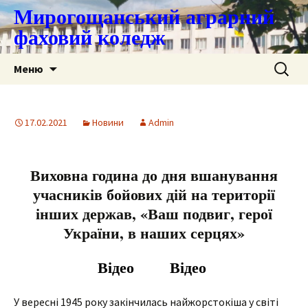
Мирогощанський аграрний
фаховий коледж
Перейти
Пошук:
Меню
до
контенту
17.02.2021
Новини
Admin
Виховна година до дня вшанування
учасників бойових дій на території
інших держав, «Ваш подвиг, герої
України, в наших серцях»
Відео
Відео
У вересні 1945 року закінчилась найжорстокіша у світі