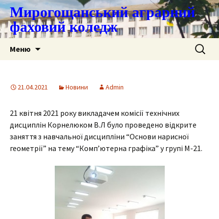
Мирогощанський аграрний
фаховий коледж
Перейти
Пошук:
Меню
до
контенту
21.04.2021
Новини
Admin
21 квітня 2021 року викладачем комісії технічних
дисциплін Корнелюком В.Л було проведено відкрите
заняття з навчальної дисципліни “Основи нарисної
геометрії” на тему “Комп’ютерна графіка” у групі М-21.