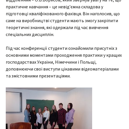
практичне навчання – це невід’ємна складова у
підготовці кваліфікованого фахівця. Він наголосив, що
саме на виробництві студенти мають змогу закріпити
теоретичні знання, які одержали під час вивчення
спеціальних дисциплін.
Під час конференції студенти ознайомили присутніх з
основними моментами проходження практики у кращих
господарствах України, Німеччини і Польщі,
доповнюючи свої виступи цікавими відеоматеріалами
та змістовними презентаціями.