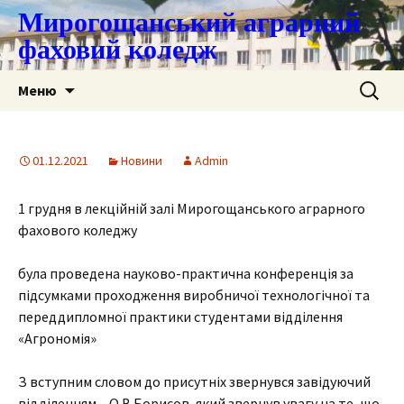
Мирогощанський аграрний
фаховий коледж
Перейти
Пошук:
Меню
до
контенту
01.12.2021
Новини
Admin
1 грудня в лекційній залі Мирогощанського аграрного
фахового коледжу
була проведена науково-практична конференція за
підсумками проходження виробничої технологічної та
переддипломної практики студентами відділення
«Агрономія»
З вступним словом до присутніх звернувся завідуючий
відділенням – О.В.Борисов, який звернув увагу на те, що