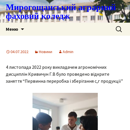
Мирогощанський аграрний
фаховий коледж
Перейти
Пошук:
Меню
до
контенту
04.07.2022
Новини
Admin
4 листопада 2022 року викладачем агрономічних
дисциплін Кривичун Г.В було проведено відкрите
заняття “Первинна переробка і зберігання с,г продукції”