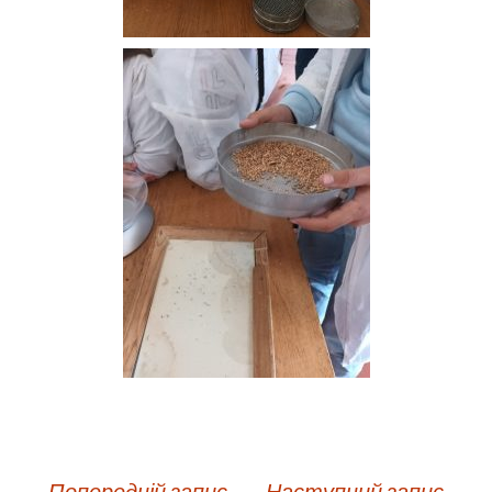
←
Попередній запис
Наступний запис
→